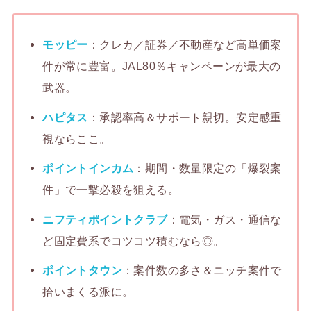
モッピー
：クレカ／証券／不動産など高単価案
件が常に豊富。JAL80％キャンペーンが最大の
武器。
ハピタス
：承認率高＆サポート親切。安定感重
視ならここ。
ポイントインカム
：期間・数量限定の「爆裂案
件」で一撃必殺を狙える。
ニフティポイントクラブ
：電気・ガス・通信な
ど固定費系でコツコツ積むなら◎。
ポイントタウン
：案件数の多さ＆ニッチ案件で
拾いまくる派に。