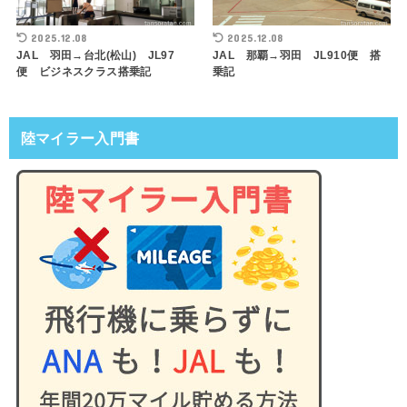
2025.12.08
2025.12.08
JAL 羽田→台北(松山) JL97
JAL 那覇→羽田 JL910便 搭
便 ビジネスクラス搭乗記
乗記
陸マイラー入門書