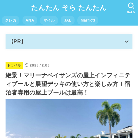
たんたん そら たんたん
SEARCH
クレカ
ANA
マイル
JAL
Marriott
【PR】
2025.12.08
トラベル
絶景！マリーナベイサンズの屋上インフィニテ
ィプールと展望デッキの使い方と楽しみ方！宿
泊者専用の屋上プールは最高！