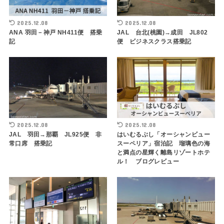
2025.12.08
2025.12.08
ANA 羽田－神戸 NH411便 搭乗
JAL 台北(桃園)→成田 JL802
記
便 ビジネスクラス搭乗記
2025.12.08
2025.12.08
JAL 羽田→那覇 JL925便 非
はいむるぶし「オーシャンビュー
常口席 搭乗記
スーペリア」宿泊記 瑠璃色の海
と満点の星輝く離島リゾートホテ
ル！ ブログレビュー