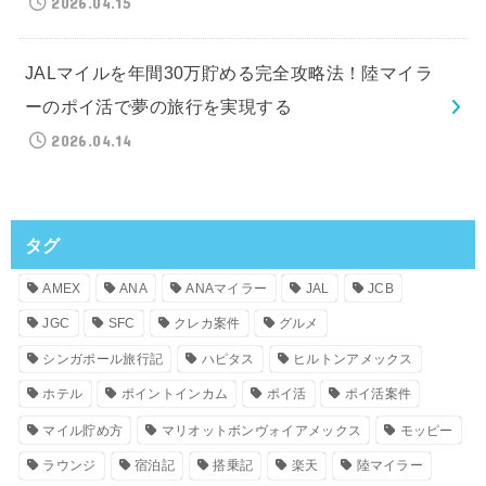
2026.04.15
JALマイルを年間30万貯める完全攻略法！陸マイラ
ーのポイ活で夢の旅行を実現する
2026.04.14
タグ
AMEX
ANA
ANAマイラー
JAL
JCB
JGC
SFC
クレカ案件
グルメ
シンガポール旅行記
ハピタス
ヒルトンアメックス
ホテル
ポイントインカム
ポイ活
ポイ活案件
マイル貯め方
マリオットボンヴォイアメックス
モッピー
ラウンジ
宿泊記
搭乗記
楽天
陸マイラー