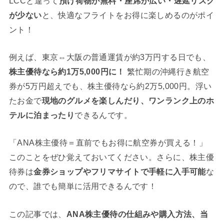
LCCと違って
預け荷物が無料・座席が広い・遅延リスク
が少ない
と、快適なフライトをお得に楽しめるのがポイ
ント！
例えば、東京⇔大阪の普通運賃が約3万円する日でも、
株主優待なら約1万5,000円に！
繁忙期の沖縄行き航空
券が5万円超えでも、株主優待なら約2万5,000円。浮い
たお金で
現地のグルメを楽しんだり、ワンランク上のホ
テルに泊まったり
できるんです。
「ANA株主優待＝直前でもお得に航空券が買える！」
このことをぜひ覚えておいてください。さらに、株主優
待券は
金券ショップやフリマサイトで手軽に入手可能
な
ので、誰でも簡単に活用できるんです！
この記事では、
ANA株主優待の仕組みや購入方法、当