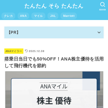
たんたん そら たんたん
SEARCH
クレカ
ANA
マイル
JAL
Marriott
【PR】
2025.12.08
ANAマイラー
搭乗日当日でも50%OFF！ANA株主優待を活用
して飛行機代を節約